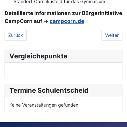
Standort Corneliusfeld für das Gymnasium
Detaillierte Informationen zur Bürgerinitiative
CampCorn auf →
campcorn.de
Vorheriger Beitrag: Campus
Nächster 
Zurück
Weiter
Vergleichspunkte
Termine Schulentscheid
Keine Veranstaltungen gefunden